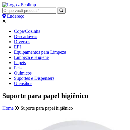
Endereço
Copa/Cozinha
Descartáveis
Diversos
EPI
Equipamentos para Limpeza
Limpeza e Higiene
Papéis
Pets
Químicos
Suportes e Dispensers
Utensílios
Suporte para papel higiênico
Home
Suporte para papel higiênico