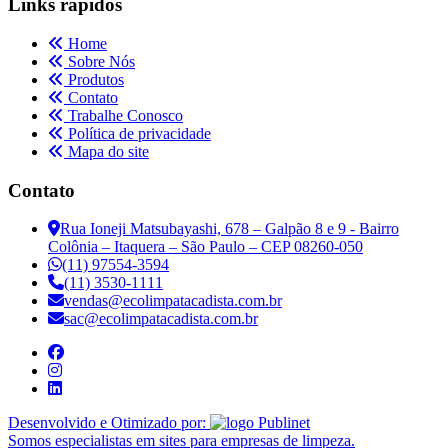
Links rápidos
Home
Sobre Nós
Produtos
Contato
Trabalhe Conosco
Política de privacidade
Mapa do site
Contato
Rua Ioneji Matsubayashi, 678 – Galpão 8 e 9 - Bairro
Colônia – Itaquera – São Paulo – CEP 08260-050
(11) 97554-3594
(11) 3530-1111
vendas@ecolimpatacadista.com.br
sac@ecolimpatacadista.com.br
Desenvolvido e Otimizado por:
Somos especialistas em sites para empresas de limpeza.