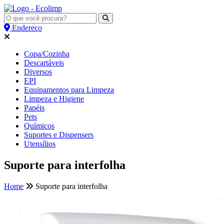
Endereço
Copa/Cozinha
Descartáveis
Diversos
EPI
Equipamentos para Limpeza
Limpeza e Higiene
Papéis
Pets
Químicos
Suportes e Dispensers
Utensílios
Suporte para interfolha
Home
Suporte para interfolha