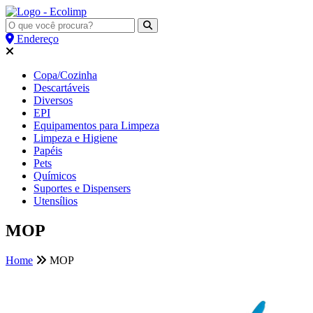
Endereço
Copa/Cozinha
Descartáveis
Diversos
EPI
Equipamentos para Limpeza
Limpeza e Higiene
Papéis
Pets
Químicos
Suportes e Dispensers
Utensílios
MOP
Home
MOP