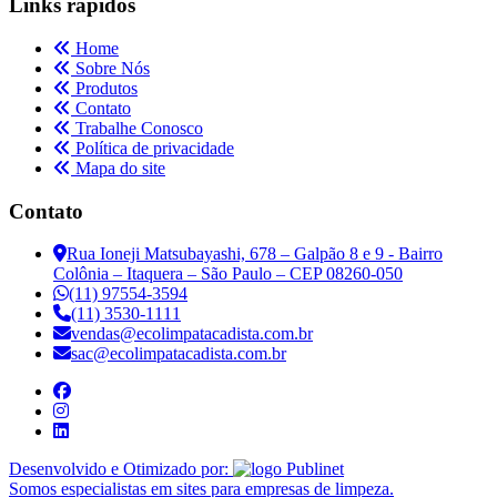
Links rápidos
Home
Sobre Nós
Produtos
Contato
Trabalhe Conosco
Política de privacidade
Mapa do site
Contato
Rua Ioneji Matsubayashi, 678 – Galpão 8 e 9 - Bairro
Colônia – Itaquera – São Paulo – CEP 08260-050
(11) 97554-3594
(11) 3530-1111
vendas@ecolimpatacadista.com.br
sac@ecolimpatacadista.com.br
Desenvolvido e Otimizado por:
Somos especialistas em sites para empresas de limpeza.