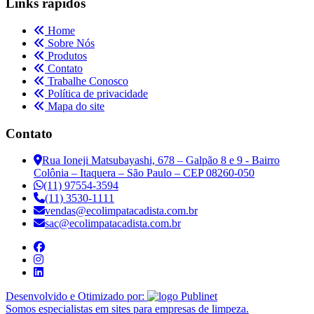
Links rápidos
Home
Sobre Nós
Produtos
Contato
Trabalhe Conosco
Política de privacidade
Mapa do site
Contato
Rua Ioneji Matsubayashi, 678 – Galpão 8 e 9 - Bairro
Colônia – Itaquera – São Paulo – CEP 08260-050
(11) 97554-3594
(11) 3530-1111
vendas@ecolimpatacadista.com.br
sac@ecolimpatacadista.com.br
Desenvolvido e Otimizado por:
Somos especialistas em sites para empresas de limpeza.