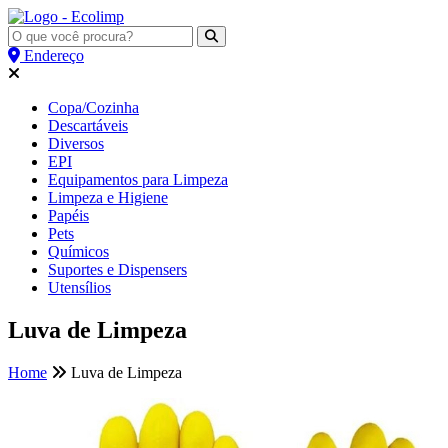
Endereço
Copa/Cozinha
Descartáveis
Diversos
EPI
Equipamentos para Limpeza
Limpeza e Higiene
Papéis
Pets
Químicos
Suportes e Dispensers
Utensílios
Luva de Limpeza
Home
Luva de Limpeza