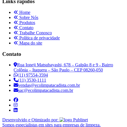
Links rápidos
Home
Sobre Nós
Produtos
Contato
Trabalhe Conosco
Política de privacidade
Mapa do site
Contato
Rua Ioneji Matsubayashi, 678 – Galpão 8 e 9 - Bairro
Colônia – Itaquera – São Paulo – CEP 08260-050
(11) 97554-3594
(11) 3530-1111
vendas@ecolimpatacadista.com.br
sac@ecolimpatacadista.com.br
Desenvolvido e Otimizado por:
Somos especialistas em sites para empresas de limpeza.