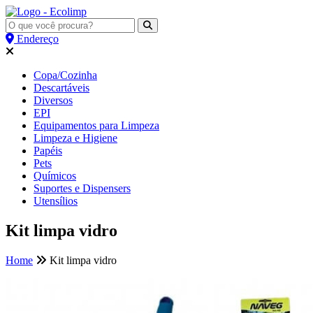
Endereço
Copa/Cozinha
Descartáveis
Diversos
EPI
Equipamentos para Limpeza
Limpeza e Higiene
Papéis
Pets
Químicos
Suportes e Dispensers
Utensílios
Kit limpa vidro
Home
Kit limpa vidro