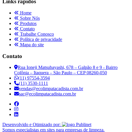
Links rápidos
Home
Sobre Nós
Produtos
Contato
Trabalhe Conosco
Política de privacidade
Mapa do site
Contato
Rua Ioneji Matsubayashi, 678 – Galpão 8 e 9 - Bairro
Colônia – Itaquera – São Paulo – CEP 08260-050
(11) 97554-3594
(11) 3530-1111
vendas@ecolimpatacadista.com.br
sac@ecolimpatacadista.com.br
Desenvolvido e Otimizado por:
Somos especialistas em sites para empresas de limpeza.