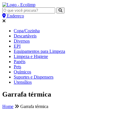
Endereço
Copa/Cozinha
Descartáveis
Diversos
EPI
Equipamentos para Limpeza
Limpeza e Higiene
Papéis
Pets
Químicos
Suportes e Dispensers
Utensílios
Garrafa térmica
Home
Garrafa térmica