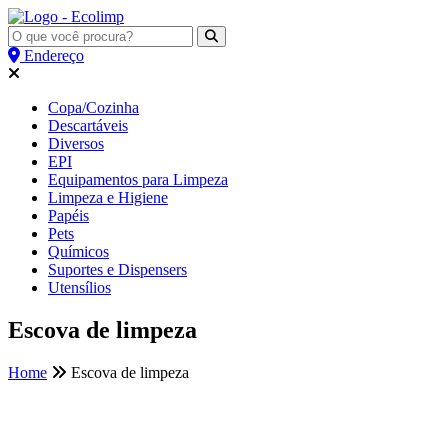
Endereço
Copa/Cozinha
Descartáveis
Diversos
EPI
Equipamentos para Limpeza
Limpeza e Higiene
Papéis
Pets
Químicos
Suportes e Dispensers
Utensílios
Escova de limpeza
Home
Escova de limpeza