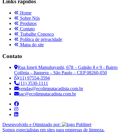
Links rápidos
Home
Sobre Nós
Produtos
Contato
Trabalhe Conosco
Política de privacidade
Mapa do site
Contato
Rua Ioneji Matsubayashi, 678 – Galpão 8 e 9 - Bairro
Colônia – Itaquera – São Paulo – CEP 08260-050
(11) 97554-3594
(11) 3530-1111
vendas@ecolimpatacadista.com.br
sac@ecolimpatacadista.com.br
Desenvolvido e Otimizado por:
Somos especialistas em sites para empresas de limpeza.