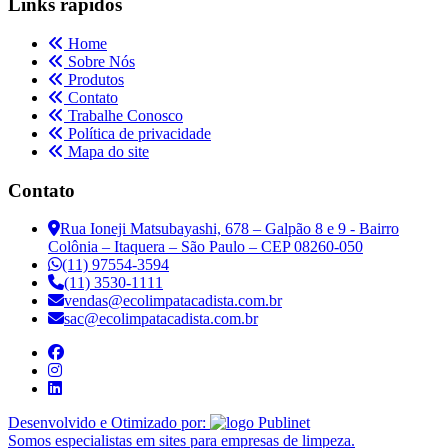
Links rápidos
Home
Sobre Nós
Produtos
Contato
Trabalhe Conosco
Política de privacidade
Mapa do site
Contato
Rua Ioneji Matsubayashi, 678 – Galpão 8 e 9 - Bairro
Colônia – Itaquera – São Paulo – CEP 08260-050
(11) 97554-3594
(11) 3530-1111
vendas@ecolimpatacadista.com.br
sac@ecolimpatacadista.com.br
Desenvolvido e Otimizado por:
Somos especialistas em sites para empresas de limpeza.