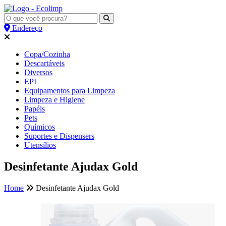
Endereço
Copa/Cozinha
Descartáveis
Diversos
EPI
Equipamentos para Limpeza
Limpeza e Higiene
Papéis
Pets
Químicos
Suportes e Dispensers
Utensílios
Desinfetante Ajudax Gold
Home
Desinfetante Ajudax Gold